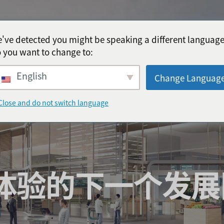
've detected you might be speaking a different language
 you want to change to:
English
Change Languag
Close and do not switch language
体验的下一个发展