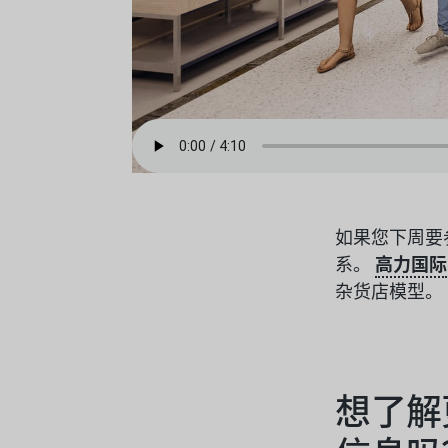
如果您下周要参
系。
高力国际
杂货店模型。
想了解