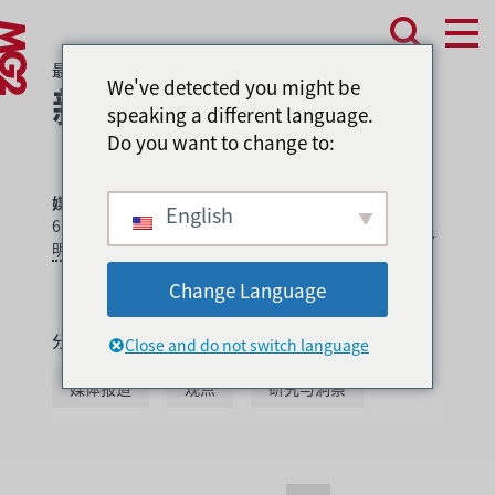
最新的
We've detected you might be
新闻、报道和文章
speaking a different language.
Do you want to change to:
媒体联系人：
Tracy Schneider，206 962
English
6698，
Tracy.Schneider@MG2.com
.
查看我们的情况说
明书
.
Change Language
分类目录
所有
公告
奖项与排名
Close and do not switch language
媒体报道
观点
研究与洞察