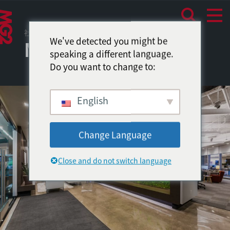
社区环境
We've detected you might be
MG2尔湾办公室
speaking a different language.
Do you want to change to:
English
Change Language
Close and do not switch language