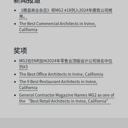
《橙县商业杂志》将MG2 #18列入2024年建筑公司榜
单。
The Best Commercial Architects in Irvine,
California
奖项
MG2在ENR加州2024年零售业顶级设计公司排名中位
列#3
The Best Office Architects in Irvine, California
The 9 Best Restaurant Architects in Irvine,
California
General Contractor Magazine Names MG2 as one of
the “Best Retail Architects in Irvine, California”