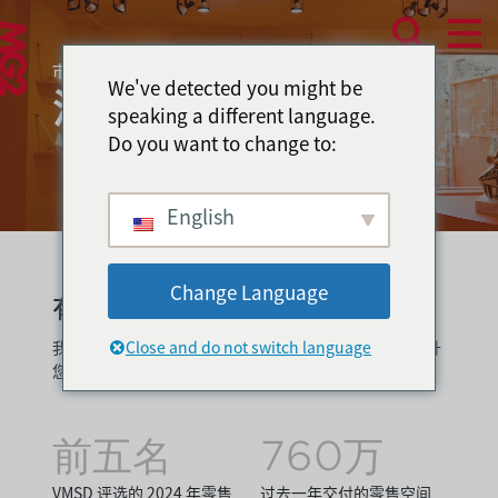
市场类型
We've detected you might be
消费者体验
speaking a different language.
Do you want to change to:
English
Change Language
有意义的环境，可衡量的结果
我们运用我们的创造热情来解决您独特的挑战，从而提升
Close and do not switch language
您的品牌，加深客户忠诚度，并增加终身价值。
前五名
760万
VMSD 评选的 2024 年零售
过去一年交付的零售空间