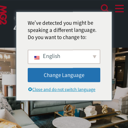
社区环境
We've detected you might be
44华盛顿
speaking a different language.
Do you want to change to:
English
Change Language
Close and do not switch language