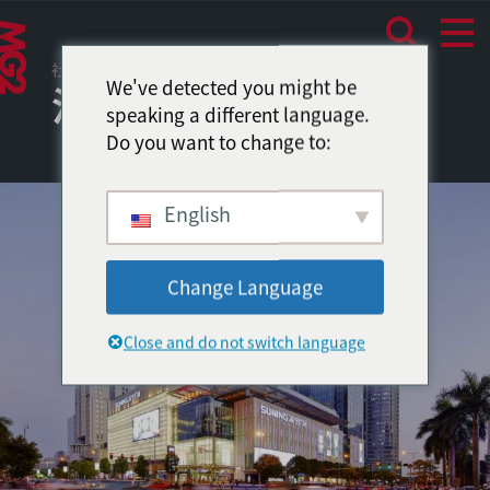
社区环境
We've detected you might be
汕头苏宁广场
speaking a different language.
Do you want to change to:
English
Change Language
Close and do not switch language